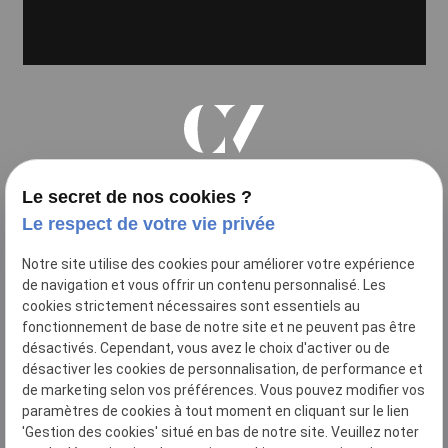
Cécile Villard
Le secret de nos cookies ?
Avocat à la Cour
Le respect de votre vie privée
Notre site utilise des cookies pour améliorer votre expérience
de navigation et vous offrir un contenu personnalisé. Les
cookies strictement nécessaires sont essentiels au
10 Allée Paul Sabatier
fonctionnement de base de notre site et ne peuvent pas être
place
31000
TOULOUSE
désactivés. Cependant, vous avez le choix d'activer ou de
désactiver les cookies de personnalisation, de performance et
05 61 23 20 91
de marketing selon vos préférences. Vous pouvez modifier vos
phone
paramètres de cookies à tout moment en cliquant sur le lien
'Gestion des cookies' situé en bas de notre site. Veuillez noter