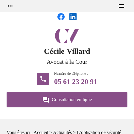
Panneau de gestion des cookies
more_horiz
menu
Cécile Villard
Avocat à la Cour
phone
05 61 23 20 91
question_answer
Consultation en ligne
Vous êtes ici :
Accueil
>
Actualités
> L’obligation de sécurité