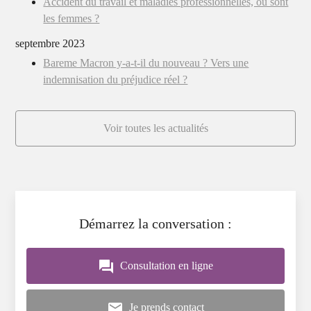
Accident du travail et maladies professionnelles, où sont
les femmes ?
septembre 2023
Bareme Macron y-a-t-il du nouveau ? Vers une
indemnisation du préjudice réel ?
Voir toutes les actualités
Démarrez la conversation :
question_answer
Consultation en ligne
mail
Je prends contact