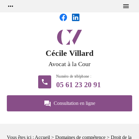
Panneau de gestion des cookies
more_horiz
menu
Cécile Villard
Avocat à la Cour
phone
05 61 23 20 91
question_answer
Consultation en ligne
Vous êtes ici :
Accueil
>
Domaines de compétence
>
Droit de la