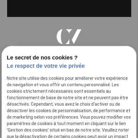
Cécile Villard
Le secret de nos cookies ?
Avocat à la Cour
Le respect de votre vie privée
Notre site utilise des cookies pour améliorer votre expérience
de navigation et vous offrir un contenu personnalisé. Les
cookies strictement nécessaires sont essentiels au
10 Allée Paul Sabatier
fonctionnement de base de notre site et ne peuvent pas être
place
31000
TOULOUSE
désactivés. Cependant, vous avez le choix d'activer ou de
désactiver les cookies de personnalisation, de performance et
05 61 23 20 91
de marketing selon vos préférences. Vous pouvez modifier vos
phone
paramètres de cookies à tout moment en cliquant sur le lien
'Gestion des cookies' situé en bas de notre site. Veuillez noter
que la désactivation de certains cookies peut avoir un impact