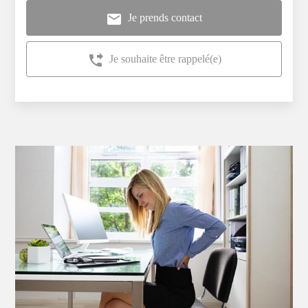
mail
Je prends contact
phone_forwarded
Je souhaite être rappelé(e)